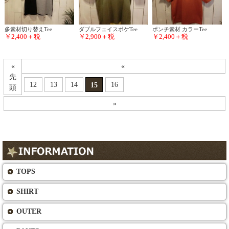
多素材切り替えTee
ダブルフェイスポケTee
ポンチ素材 カラーTee
￥2,400＋税
￥2,900＋税
￥2,400＋税
«
«
先
12
13
14
16
15
頭
»
TOPS
SHIRT
OUTER