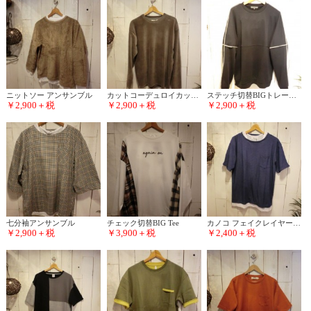
ニットソー アンサンブル
カットコーデュロイカットソー
ステッチ切替BIGトレーナー
￥2,900＋税
￥2,900＋税
￥2,900＋税
七分袖アンサンブル
チェック切替BIG Tee
カノコ フェイクレイヤードTee
￥2,900＋税
￥3,900＋税
￥2,400＋税