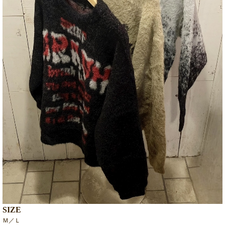
SIZE
Ｍ／Ｌ