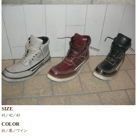
SIZE
41／42／43
COLOR
白／黒／ワイン