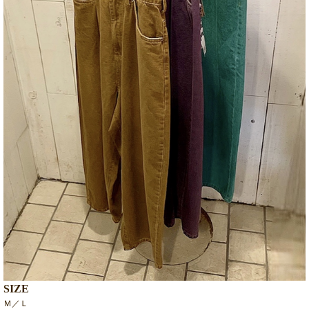
SIZE
Ｍ／Ｌ